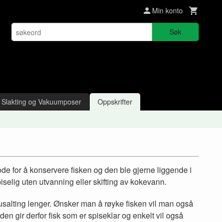
Min konto
Søk
Slakting og Vakuumposer
Oppskrifter
ode for å konservere fisken og den ble gjerne liggende i
uspiselig uten utvanning eller skifting av kokevann.
stusalting lenger. Ønsker man å røyke fisken vil man også
 gir derfor fisk som er spiseklar og enkelt vil også