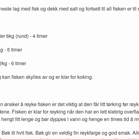
este lag med fisk og dekk med salt og fortsett til all fisken er til 
er 6kg (rund) - 4 timer
g - 5 timer
2kg - 6 timer
g kan fisken skylles av og er klar for koking.
ønsker å røyke fisken er det viktig at den får litt tørking før rø
ene. Fisken er klar for røyking når den har en lett klebrig overfla
n hengt litt lenge og bør dyppes i vann og henge en times tid å my
 Bøk til hvit fisk. Bøk gir en veldig fin røykfarge og god smak. A