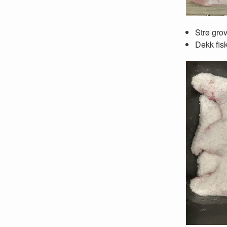
Strø grov
Dekk fis