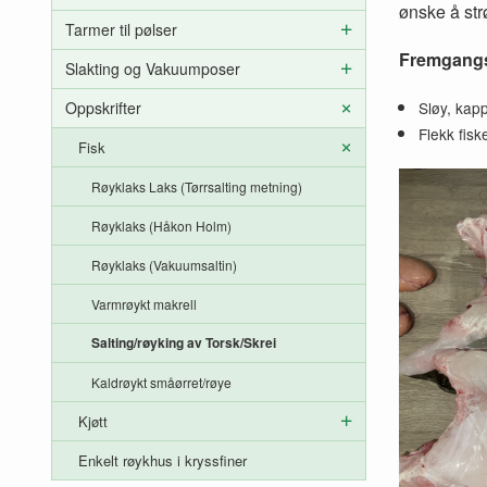
ønske å strø
Tarmer til pølser
Fremgang
Slakting og Vakuumposer
Sløy, kap
Oppskrifter
Flekk fis
Fisk
Røyklaks Laks (Tørrsalting metning)
Røyklaks (Håkon Holm)
Røyklaks (Vakuumsaltin)
Varmrøykt makrell
Salting/røyking av Torsk/Skrei
Kaldrøykt småørret/røye
Kjøtt
Enkelt røykhus i kryssfiner