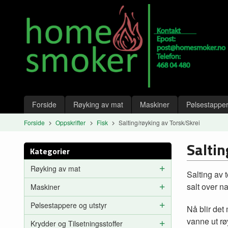
Gå
Lukk
til
innholdet
Produkter
Forside
Røyking av mat
Maskiner
Pølsestapper
Forside
Oppskrifter
Fisk
Salting/røyking av Torsk/Skrei
Saltin
Kategorier
Røyking av mat
Salting av 
salt over na
Maskiner
Pølsestappere og utstyr
Nå blir det
vanne ut rø
Krydder og Tilsetningsstoffer