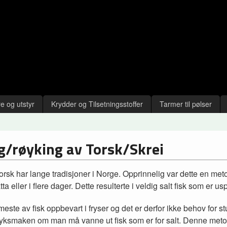
e og utstyr
Krydder og Tilsetningsstoffer
Tarmer til pølser
g/røyking av Torsk/Skrei
torsk har lange tradisjoner i Norge. Opprinnelig var dette en met
tta eller i flere dager. Dette resulterte i veldig salt fisk som er 
 meste av fisk oppbevart i fryser og det er derfor ikke behov for 
yksmaken om man må vanne ut fisk som er for salt. Denne metoden