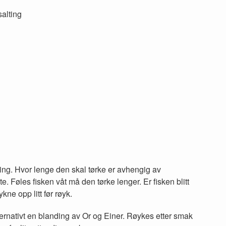
salting
yking. Hvor lenge den skal tørke er avhengig av
te. Føles fisken våt må den tørke lenger. Er fisken blitt
kne opp litt før røyk.
lternativt en blanding av Or og Einer. Røykes etter smak