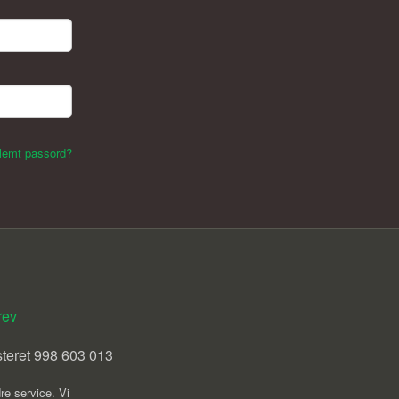
lemt passord?
rev
steret 998 603 013
re service. Vi