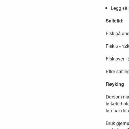
Legg så n
Saltetid:
Fisk på und
Fisk 6 - 12k
Fisk over 1
Etter saltin
Røyking
Dersom man 
tørkeforhold
tørr har de
Bruk gjerne