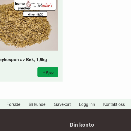
øykespon av Bøk, 1,5kg
Kjøp
Forside
Bli kunde
Gavekort
Logg inn
Kontakt oss
Din konto