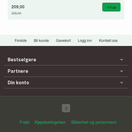
209,00
Kjøp
225,00
Rabatt
Forside
Bli kunde
Gavekort
Logg inn
Kontakt oss
Bestselgere
Partnere
Din konto
Frakt
Kjøpsbetingelser
Sikkerhet og personvern