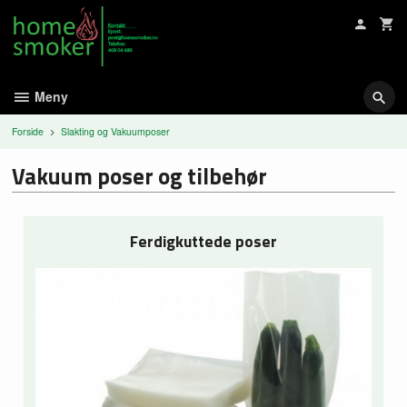
Gå
til
innholdet
Meny
Forside
Slakting og Vakuumposer
Vakuum poser og tilbehør
Ferdigkuttede poser