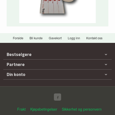
Forside
Bli kunde
Gavekort
Logg inn
Kontakt oss
Bestselgere
Partnere
Din konto
Frakt
Kjøpsbetingelser
Sikkerhet og personvern