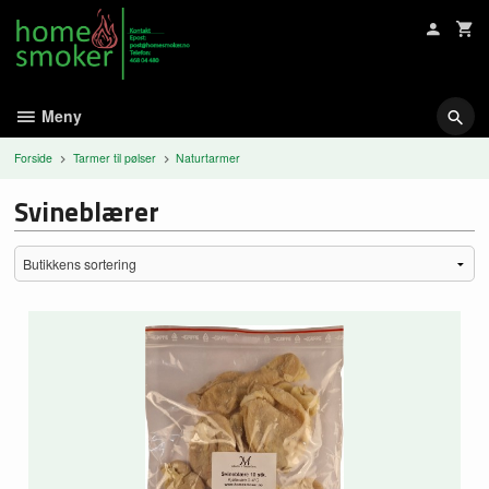
Gå
til
innholdet
Meny
Forside
Tarmer til pølser
Naturtarmer
Svineblærer