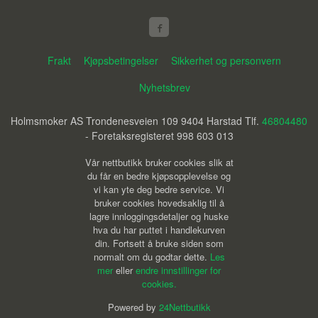
Frakt
Kjøpsbetingelser
Sikkerhet og personvern
Nyhetsbrev
Holmsmoker AS Trondenesveien 109 9404 Harstad Tlf.
46804480
- Foretaksregisteret 998 603 013
Vår nettbutikk bruker cookies slik at
du får en bedre kjøpsopplevelse og
vi kan yte deg bedre service. Vi
bruker cookies hovedsaklig til å
lagre innloggingsdetaljer og huske
hva du har puttet i handlekurven
din. Fortsett å bruke siden som
normalt om du godtar dette.
Les
mer
eller
endre innstillinger for
cookies.
Powered by
24Nettbutikk