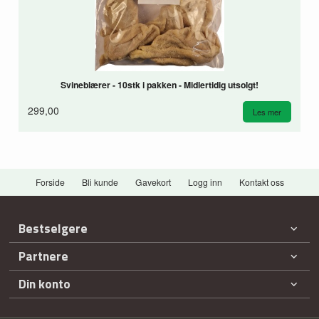
Svineblærer - 10stk i pakken - Midlertidig utsolgt!
299,00
Les mer
Forside
Bli kunde
Gavekort
Logg inn
Kontakt oss
Bestselgere
Partnere
Din konto