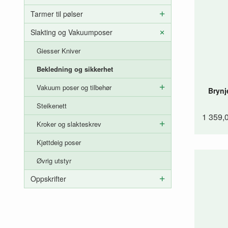
Tarmer til pølser
Slakting og Vakuumposer
Giesser Kniver
Bekledning og sikkerhet
Vakuum poser og tilbehør
Brynje
Steikenett
1 359,
Kroker og slakteskrev
Kjøttdeig poser
Øvrig utstyr
Oppskrifter