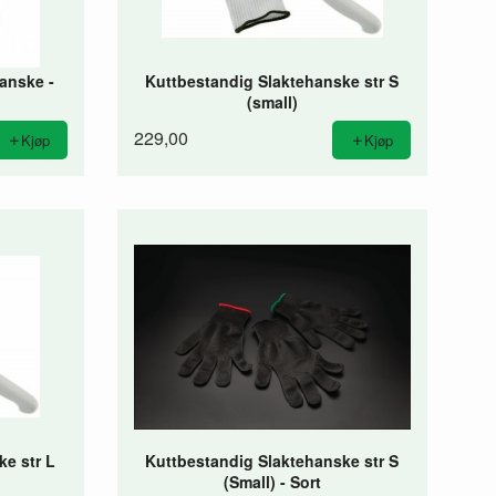
anske -
Kuttbestandig Slaktehanske str S
(small)
229,00
Kjøp
Kjøp
ke str L
Kuttbestandig Slaktehanske str S
(Small) - Sort