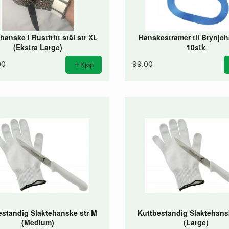
hanske i Rustfritt stål str XL
Hanskestramer til Brynjeh
(Ekstra Large)
10stk
00
99,00
Kjøp
estandig Slaktehanske str M
Kuttbestandig Slaktehans
(Medium)
(Large)