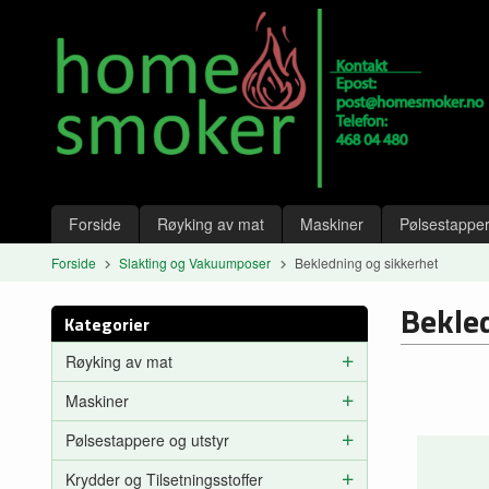
Gå
Lukk
til
innholdet
Produkter
Forside
Røyking av mat
Maskiner
Pølsestapper
Forside
Slakting og Vakuumposer
Bekledning og sikkerhet
Bekle
Kategorier
Røyking av mat
Maskiner
Pølsestappere og utstyr
Krydder og Tilsetningsstoffer