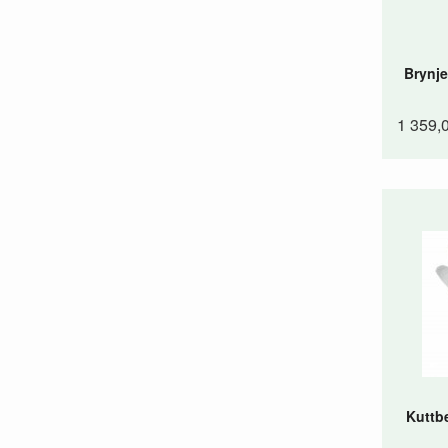
Brynje
1 359,
Kuttb