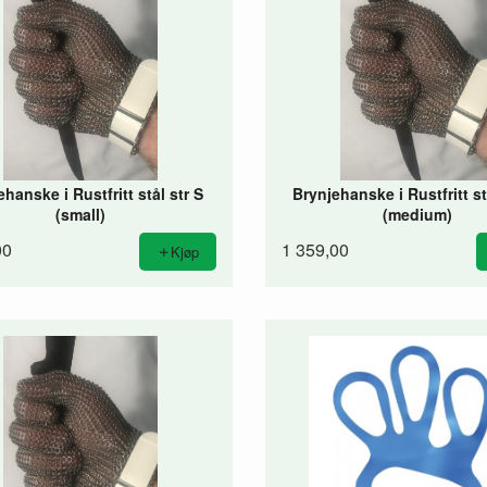
hanske i Rustfritt stål str S
Brynjehanske i Rustfritt st
(small)
(medium)
00
1 359,00
Kjøp