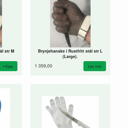
ål str M
Brynjehanske i Rustfritt stål str L
(Large).
1 359,00
Kjøp
Les mer