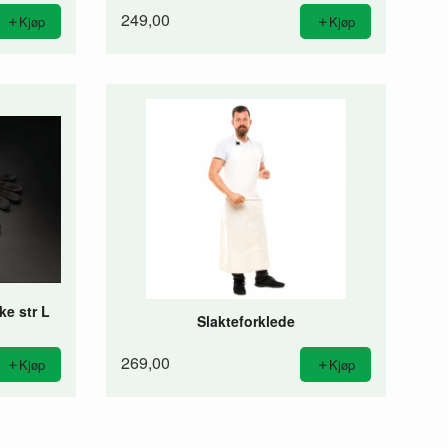
249,00
Kjøp
Kjøp
ke str L
Slakteforklede
269,00
Kjøp
Kjøp