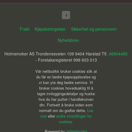
Frakt
Kjøpsbetingelser
Sikkerhet og personvern
Nyhetsbrev
Holmsmoker AS Trondenesveien 109 9404 Harstad Tlf.
46804480
- Foretaksregisteret 998 603 013
Vår nettbutikk bruker cookies slik at
du får en bedre kjøpsopplevelse og
vi kan yte deg bedre service. Vi
bruker cookies hovedsaklig til å
lagre innloggingsdetaljer og huske
hva du har puttet i handlekurven
din. Fortsett å bruke siden som
normalt om du godtar dette.
Les
mer
eller
endre innstillinger for
cookies.
Powered by
24Nettbutikk