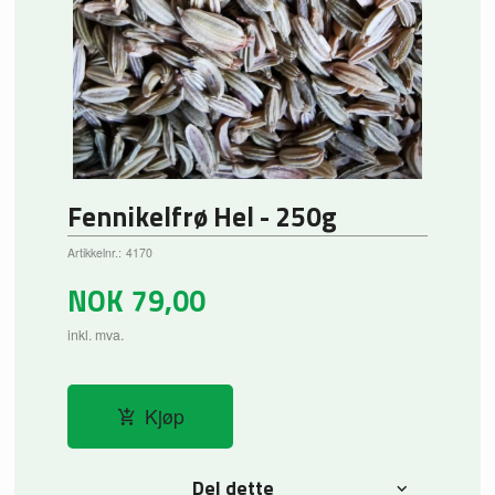
Fennikelfrø Hel - 250g
Artikkelnr.:
4170
NOK
79,00
inkl. mva.
Kjøp
Del dette