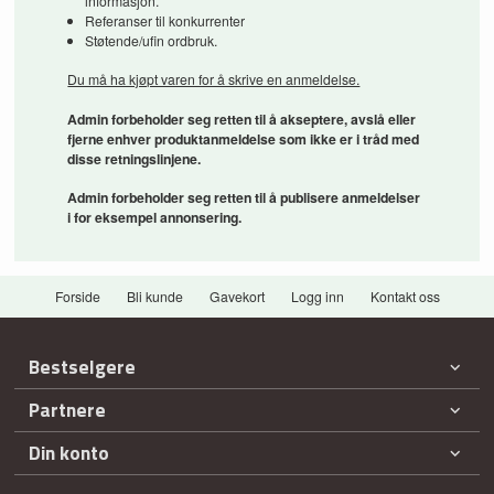
informasjon.
Referanser til konkurrenter
Støtende/ufin ordbruk.
Du må ha kjøpt varen for å skrive en anmeldelse.
Admin forbeholder seg retten til å akseptere, avslå eller
fjerne enhver produktanmeldelse som ikke er i tråd med
disse retningslinjene.
Admin forbeholder seg retten til å publisere anmeldelser
i for eksempel annonsering.
Forside
Bli kunde
Gavekort
Logg inn
Kontakt oss
Bestselgere
Partnere
Din konto