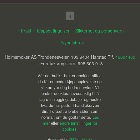
Frakt
Kjøpsbetingelser
Sikkerhet og personvern
Nyhetsbrev
Holmsmoker AS Trondenesveien 109 9404 Harstad Tlf.
46804480
- Foretaksregisteret 998 603 013
Vår nettbutikk bruker cookies slik at
du får en bedre kjøpsopplevelse og
vi kan yte deg bedre service. Vi
bruker cookies hovedsaklig til å
lagre innloggingsdetaljer og huske
hva du har puttet i handlekurven
din. Fortsett å bruke siden som
normalt om du godtar dette.
Les
mer
eller
endre innstillinger for
cookies.
Powered by
24Nettbutikk