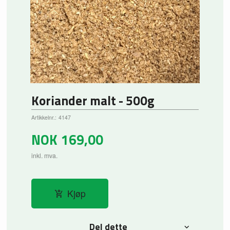
Koriander malt - 500g
Artikkelnr.:
4147
NOK
169,00
inkl. mva.
Kjøp
Del dette