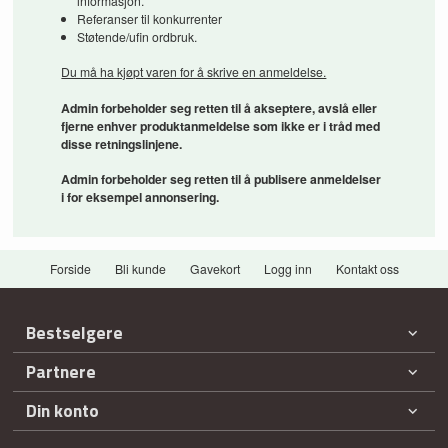
informasjon.
Referanser til konkurrenter
Støtende/ufin ordbruk.
Du må ha kjøpt varen for å skrive en anmeldelse.
Admin forbeholder seg retten til å akseptere, avslå eller
fjerne enhver produktanmeldelse som ikke er i tråd med
disse retningslinjene.
Admin forbeholder seg retten til å publisere anmeldelser
i for eksempel annonsering.
Forside
Bli kunde
Gavekort
Logg inn
Kontakt oss
Bestselgere
Partnere
Din konto