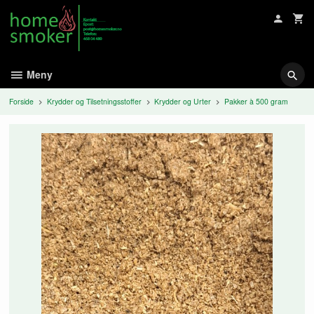
Gå
til
innholdet
Meny
Forside
Krydder og Tilsetningsstoffer
Krydder og Urter
Pakker à 500 gram