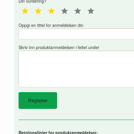
Din vurdering?
1 star
2 star
3 star
4 star
5 star
6 star
Oppgi en tittel for anmeldelsen din
Skriv inn produktanmeldelsen i feltet under
Retningslinjer for produktanmeldelser: