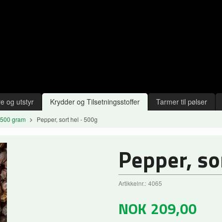
e og utstyr
Krydder og Tilsetningsstoffer
Tarmer til pølser
 500 gram
Pepper, sort hel - 500g
Pepper, so
Artikkelnr.:
4065
NOK
209,00