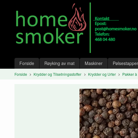
Gå
Lukk
til
innholdet
Produkter
Forside
Røyking av mat
Maskiner
Pølsestapper
Forside
Krydder og Tilsetningsstoffer
Krydder og Urter
Pakker à