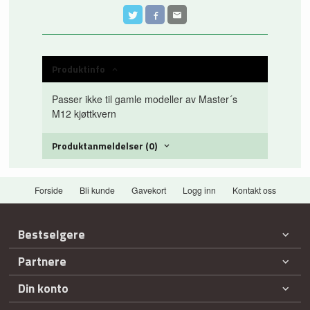
Produktinfo
Passer ikke til gamle modeller av Master´s
M12 kjøttkvern
Produktanmeldelser (0)
Forside
Bli kunde
Gavekort
Logg inn
Kontakt oss
Bestselgere
Partnere
Din konto