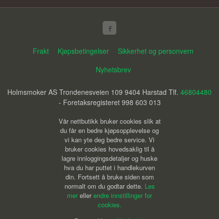
Frakt
Kjøpsbetingelser
Sikkerhet og personvern
Nyhetsbrev
Holmsmoker AS Trondenesveien 109 9404 Harstad Tlf.
46804480
- Foretaksregisteret 998 603 013
Vår nettbutikk bruker cookies slik at
du får en bedre kjøpsopplevelse og
vi kan yte deg bedre service. Vi
bruker cookies hovedsaklig til å
lagre innloggingsdetaljer og huske
hva du har puttet i handlekurven
din. Fortsett å bruke siden som
normalt om du godtar dette.
Les
mer
eller
endre innstillinger for
cookies.