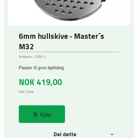
6mm hullskive - Master´s
M32
Artikkelnr.:
2000-5
Passer til grov kjøttdeig
NOK
419,00
inkl. mva.
Kjøp
Del dette