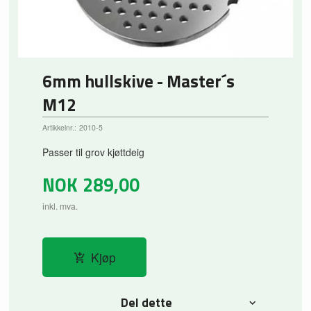
6mm hullskive - Master´s
M12
Artikkelnr.:
2010-5
Passer til grov kjøttdeig
NOK
289,00
inkl. mva.
Kjøp
Del dette