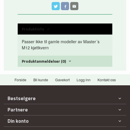
Produktinfo
Passer ikke til gamle modeller av Master´s
M12 kjøttkvern
Produktanmeldelser (0)
Forside
Bli kunde
Gavekort
Logg inn
Kontakt oss
Bestselgere
Partnere
Din konto