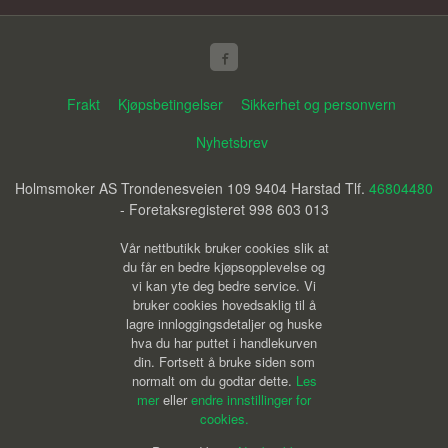
Frakt
Kjøpsbetingelser
Sikkerhet og personvern
Nyhetsbrev
Holmsmoker AS Trondenesveien 109 9404 Harstad Tlf.
46804480
- Foretaksregisteret 998 603 013
Vår nettbutikk bruker cookies slik at
du får en bedre kjøpsopplevelse og
vi kan yte deg bedre service. Vi
bruker cookies hovedsaklig til å
lagre innloggingsdetaljer og huske
hva du har puttet i handlekurven
din. Fortsett å bruke siden som
normalt om du godtar dette.
Les
mer
eller
endre innstillinger for
cookies.