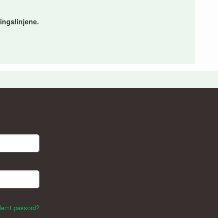
ingslinjene.
lemt passord?