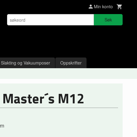
Min konto
Søk
Slakting og Vakuumposer
Oppskrifter
- Master´s M12
rn