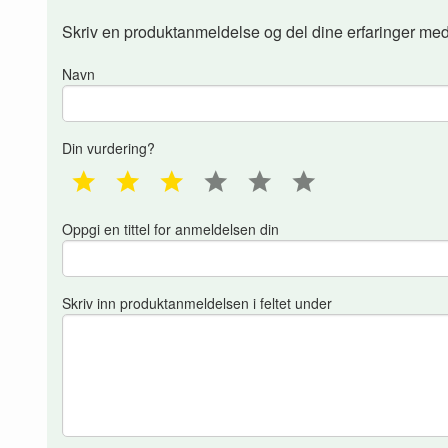
Skriv en produktanmeldelse og del dine erfaringer med
Navn
Din vurdering?
1 star
2 star
3 star
4 star
5 star
6 star
Oppgi en tittel for anmeldelsen din
Skriv inn produktanmeldelsen i feltet under