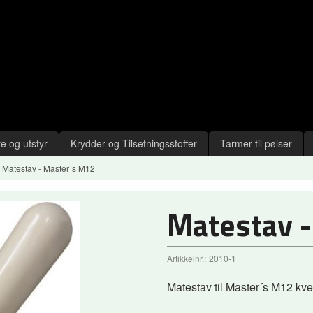
e og utstyr
Krydder og Tilsetningsstoffer
Tarmer til pølser
Matestav - Master´s M12
Matestav 
Artikkelnr.:
2010-1
Matestav til Master´s M12 kve