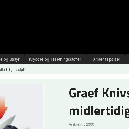
e og utstyr
Krydder og Tilsetningsstoffer
Tarmer til pølser
lertidig utsolgt!
Graef Kniv
midlertidig
Artikkelnr.:
2300