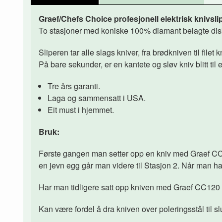
Graef/Chefs Choice p
rofesjonell elektrisk knivsli
To stasjoner med koniske 100% diamant belagte disker
Sliperen tar alle slags kniver, fra brødkniven til filet 
På bare sekunder, er en kantete og sløv kniv blitt til e
Tre års garanti.
Laga og sammensatt i USA.
Eit must i hjemmet.
Bruk:
Første gangen man setter opp en kniv med Graef CC
en jevn egg går man videre til Stasjon 2. Når man ha
Har man tidligere satt opp kniven med Graef CC120 e
Kan være fordel å dra kniven over poleringsstål til slu