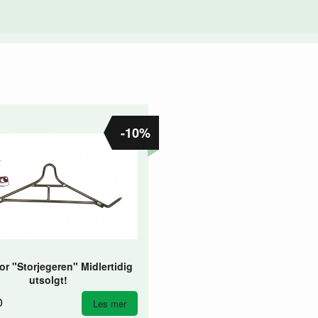
-10%
or "Storjegeren" Midlertidig
utsolgt!
0
Les mer