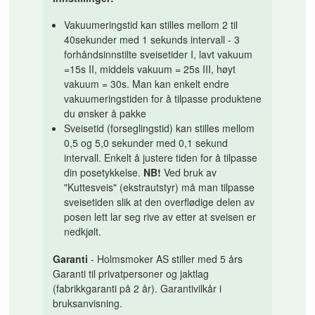
Vakuumeringstid kan stilles mellom 2 til
40sekunder med 1 sekunds intervall - 3
forhåndsinnstilte sveisetider I, lavt vakuum
=15s II, middels vakuum = 25s III, høyt
vakuum = 30s. Man kan enkelt endre
vakuumeringstiden for å tilpasse produktene
du ønsker å pakke
Sveisetid (forseglingstid) kan stilles mellom
0,5 og 5,0 sekunder med 0,1 sekund
intervall. Enkelt å justere tiden for å tilpasse
din posetykkelse.
NB!
Ved bruk av
"Kuttesveis" (ekstrautstyr) må man tilpasse
sveisetiden slik at den overflødige delen av
posen lett lar seg rive av etter at sveisen er
nedkjølt.
Garanti
- Holmsmoker AS stiller med 5 års
Garanti til privatpersoner og jaktlag
(fabrikkgaranti på 2 år). Garantivilkår i
bruksanvisning.