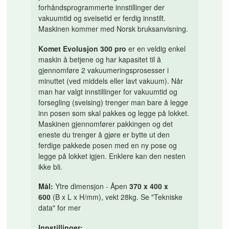
forhåndsprogrammerte innstillinger der
vakuumtid og sveisetid er ferdig innstilt.
Maskinen kommer med Norsk bruksanvisning.
Komet Evolusjon 300 pro
er en veldig enkel
maskin å betjene og har kapasitet til å
gjennomføre 2 vakuumeringsprosesser i
minuttet (ved middels eller lavt vakuum). Når
man har valgt innstillinger for vakuumtid og
forsegling (sveising) trenger man bare å legge
inn posen som skal pakkes og legge på lokket.
Maskinen gjennomfører pakkingen og det
eneste du trenger å gjøre er bytte ut den
ferdige pakkede posen med en ny pose og
legge på lokket igjen. Enklere kan den nesten
ikke bli.
Mål:
Ytre dimensjon - Åpen
370 x 400 x
600
(B x L x H/mm), vekt 28kg. Se "Tekniske
data" for mer
Innstillinger: