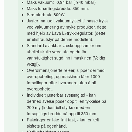
Maks vakuum: -0,94 bar (-940 mbar)
Maks forseilingsbredde: 350 mm.
Strømforbruk: 800W
Juster manuelt vakuumtykket til passe trykk
ved vakuumering av myke produkter, dette
med hjelp av Lava L+trykkregulator. (dette
er ekstrautstyr på denne modellen).
Standard avtakbar væskeoppsamler om
uhellet skulle være ute og du får
vann/fuktighet sugd inn i maskinen
(Veldig
viktig!).
Overdimensjonerte releer, slipper dermed
overoppheting, og maskinen tåler 1000
forseilinger etter hverandre uten å bli
overopphetet.
Individuelt justerbar sveising tid - kan
dermed sveise poser opp til en tykkelse på
200 my (industriell styrke) med en
forseglings bredde på opp til 350 mm.
Pakninger er ikke limt fast, - kan enkelt
skiftets på egenhånd.