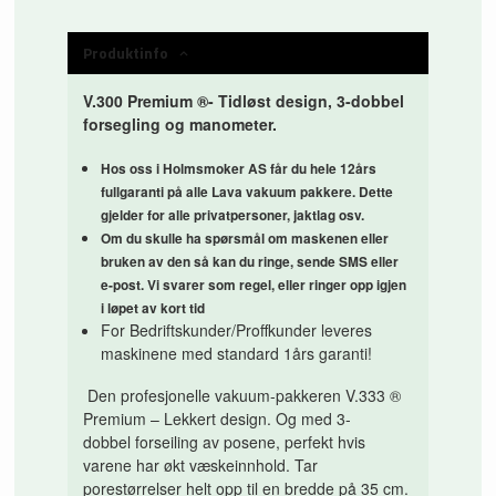
Produktinfo
V.300 Premium ®- Tidløst design, 3-dobbel
forsegling og manometer.
Hos oss i Holmsmoker AS får du hele 12års
fullgaranti på alle Lava vakuum pakkere. Dette
gjelder for alle privatpersoner, jaktlag osv.
Om du skulle ha spørsmål om maskenen eller
bruken av den så kan du ringe, sende SMS eller
e-post. Vi svarer som regel, eller ringer opp igjen
i løpet av kort tid
For Bedriftskunder/Proffkunder leveres
maskinene med standard 1års garanti!
Den profesjonelle vakuum-pakkeren V.333 ®
Premium – Lekkert design. Og med 3-
dobbel forseiling av posene, perfekt hvis
varene har økt væskeinnhold. Tar
porestørrelser helt opp til en bredde på 35 cm.