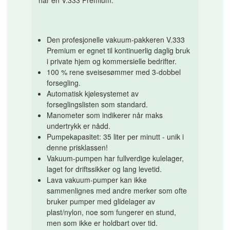
har en V.333 Premium:
Den profesjonelle vakuum-pakkeren V.333
Premium er egnet til kontinuerlig daglig bruk
i private hjem og
kommersielle bedrifter.
100 % rene sveisesømmer med 3-dobbel
forsegling.
Automatisk kjølesystemet av
forseglingslisten som standard.
Manometer som indikerer når maks
undertrykk er nådd.
Pumpekapasitet: 35 liter per minutt - unik i
denne prisklassen!
Vakuum-pumpen har fullverdige kulelager,
laget for driftssikker og lang levetid.
Lava vakuum-pumper kan ikke
sammenlignes med andre merker som ofte
bruker pumper med glidelager av
plast/nylon, noe som fungerer en stund,
men som ikke er holdbart over tid
.