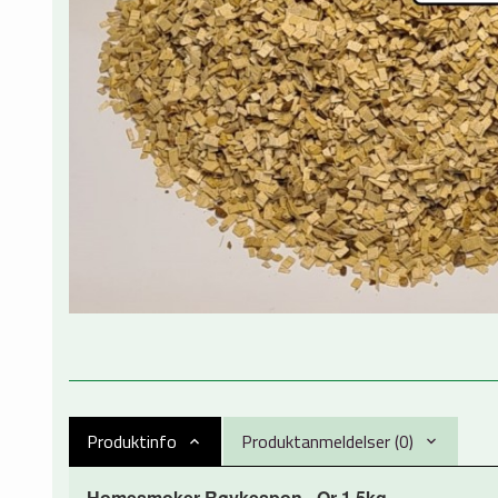
Produktinfo
Produktanmeldelser (0)
Homesmoker Røykespon - Or 1,5kg