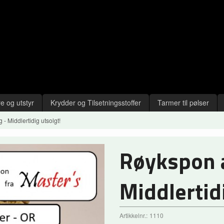
e og utstyr
Krydder og Tilsetningsstoffer
Tarmer til pølser
- Middlertidig utsolgt!
Røykspon a
Middlertid
Artikkelnr.:
1110