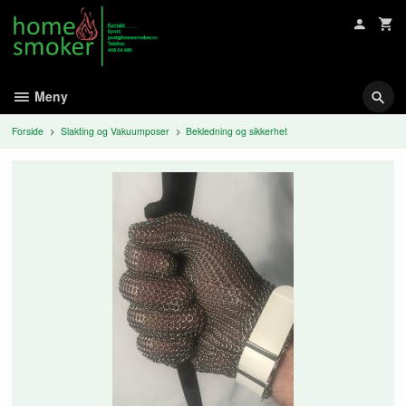
Gå
til
innholdet
Meny
Forside
Slakting og Vakuumposer
Bekledning og sikkerhet