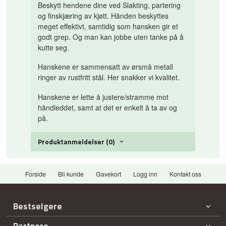
Beskytt hendene dine ved Slakting, partering
og finskjæring av kjøtt. Hånden beskyttes
meget effektivt, samtidig som hansken gir et
godt grep. Og man kan jobbe uten tanke på å
kutte seg.
Hanskene er sammensatt av ørsmå metall
ringer av rustfritt stål. Her snakker vi kvalitet.
Hanskene er lette å justere/stramme mot
håndleddet, samt at det er enkelt å ta av og
på.
Produktanmeldelser (0)
Forside
Bli kunde
Gavekort
Logg inn
Kontakt oss
Bestselgere
Partnere