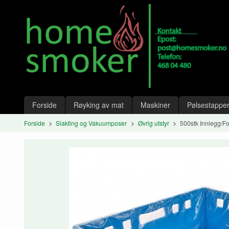
Gå
Lukk
til
innholdet
Produkter
Forside
Røyking av mat
Maskiner
Pølsestapper
Forside
Slakting og Vakuumposer
Øvrig utstyr
500stk Innlegg/Fo