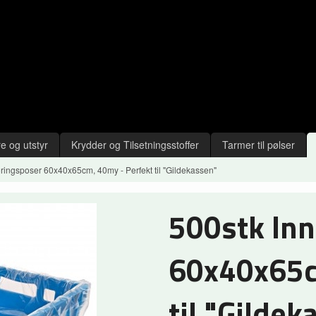
e og utstyr
Krydder og Tilsetningsstoffer
Tarmer til pølser
ringsposer 60x40x65cm, 40my - Perfekt til "Gildekassen"
500stk In
60x40x65c
til "Gildek