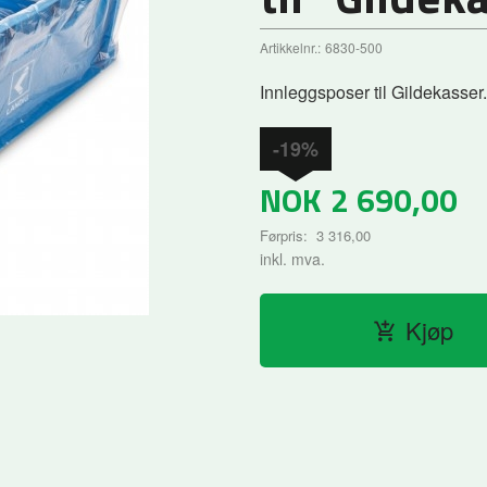
Artikkelnr.:
6830-500
Innleggsposer til Gildekasser.
-19%
NOK
2 690,00
Førpris:
3 316,00
Rabatt
inkl. mva.
Kjøp