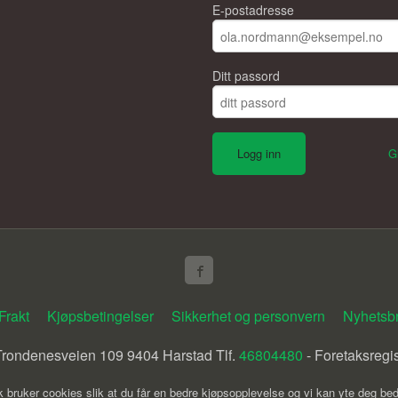
E-postadresse
Ditt passord
G
Frakt
Kjøpsbetingelser
Sikkerhet og personvern
Nyhetsb
ondenesveien 109 9404 Harstad Tlf.
46804480
- Foretaksregi
k bruker cookies slik at du får en bedre kjøpsopplevelse og vi kan yte deg bed