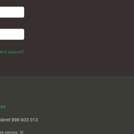
lemt passord?
rev
steret 998 603 013
re service. Vi