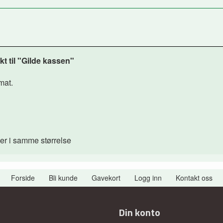
t til "Gilde kassen"
mat.
ser i samme størrelse
Forside
Bli kunde
Gavekort
Logg inn
Kontakt oss
Din konto