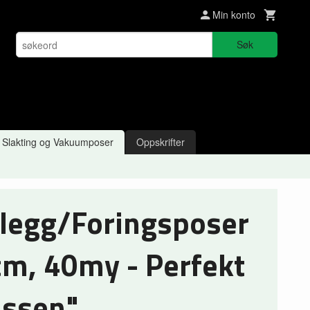
Min konto
Søk
Slakting og Vakuumposer
Oppskrifter
nlegg/Foringsposer
m, 40my - Perfekt
assen"