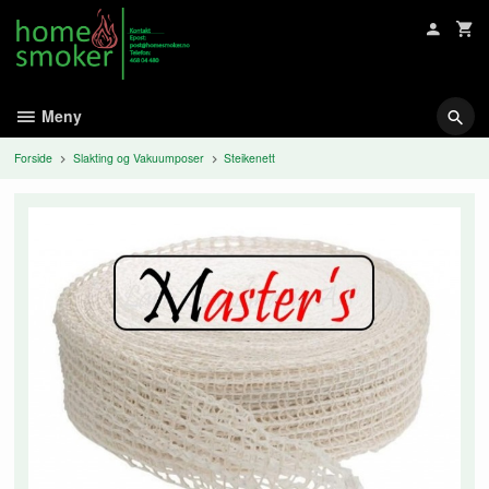
Gå
til
innholdet
Meny
Forside
Slakting og Vakuumposer
Steikenett