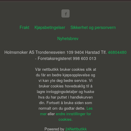
Frakt
Kjøpsbetingelser
Sikkerhet og personvern
Nyhetsbrev
Holmsmoker AS Trondenesveien 109 9404 Harstad Tlf.
46804480
- Foretaksregisteret 998 603 013
Vår nettbutikk bruker cookies slik at
du får en bedre kjøpsopplevelse og
vi kan yte deg bedre service. Vi
bruker cookies hovedsaklig til å
lagre innloggingsdetaljer og huske
hva du har puttet i handlekurven
din. Fortsett å bruke siden som
normalt om du godtar dette.
Les
mer
eller
endre innstillinger for
cookies.
Powered by
24Nettbutikk