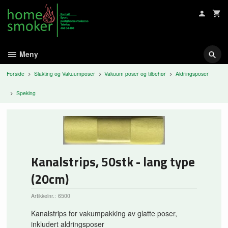
Gå
til
innholdet
Meny
Forside
Slakting og Vakuumposer
Vakuum poser og tilbehør
Aldringsposer
Speking
Kanalstrips, 50stk - lang type
(20cm)
Artikkelnr.:
6500
Kanalstrips for vakumpakking av glatte poser,
inkludert aldringsposer