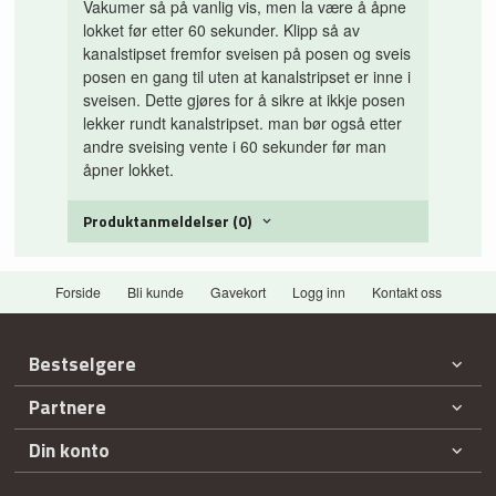
Vakumer så på vanlig vis, men la være å åpne
lokket før etter 60 sekunder. Klipp så av
kanalstipset fremfor sveisen på posen og sveis
posen en gang til uten at kanalstripset er inne i
sveisen. Dette gjøres for å sikre at ikkje posen
lekker rundt kanalstripset. man bør også etter
andre sveising vente i 60 sekunder før man
åpner lokket.
Produktanmeldelser (0)
Forside
Bli kunde
Gavekort
Logg inn
Kontakt oss
Bestselgere
Partnere
Din konto