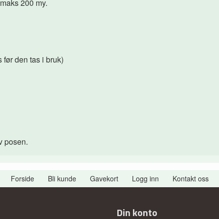
å maks
200
my
.
 før den tas i bruk)
v posen.
Forside
Bli kunde
Gavekort
Logg inn
Kontakt oss
Din konto