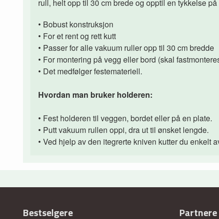
rull, helt opp til
30
cm
brede
og opptil
en tykkelse p
•
Bobust konstruksjon
•
For
et rent og rett kutt
•
Passer for
alle
vakuum
ruller opp
til 30
cm
bredde
•
For
montering på
vegg eller bord
(
skal fastmonteres
•
Det medfølger
festemateriell.
Hvordan man bruker holderen
:
• Fest holderen til veggen, bordet eller på en plate.
•
Putt vakuum rullen oppi, dra ut til ønsket lengde.
•
Ved hjelp av den itegrerte
kniven kutter
du enkelt a
Bestselgere
Partnere