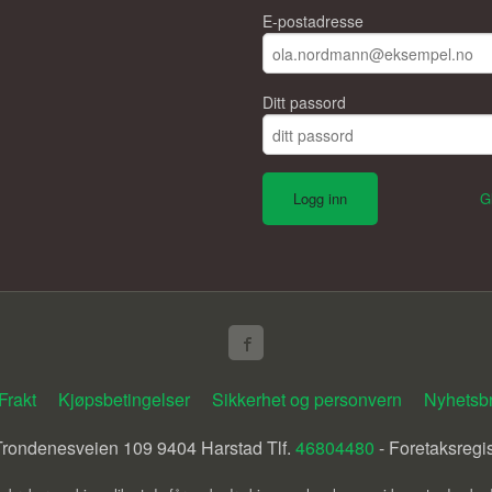
E-postadresse
Ditt passord
G
Frakt
Kjøpsbetingelser
Sikkerhet og personvern
Nyhetsb
ondenesveien 109 9404 Harstad Tlf.
46804480
- Foretaksregi