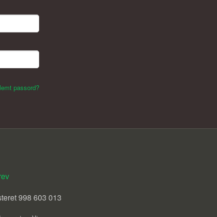
lemt passord?
rev
steret 998 603 013