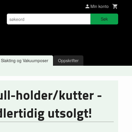
Min konto
Søk
Slakting og Vakuumposer
Oppskrifter
l-holder/kutter -
lertidig utsolgt!