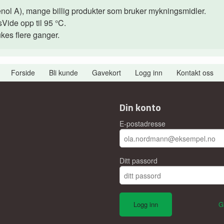
nol A), mange billig produkter som bruker mykningsmidler.
Vide opp til 95 °C.
es flere ganger.
Forside
Bli kunde
Gavekort
Logg inn
Kontakt oss
Din konto
E-postadresse
Ditt passord
G