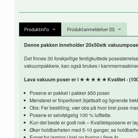
Produktinfo
Produktanmeldelser (0)
Denne pakken inneholder 20x50stk vakuumpos
Det finnes 30 forskjellige ferdigkuttede posestørrelse
vakuumpakkere, kan også brukes i kammermaskiner. Vi
Lava vakuum poser er i
★
★
★
★
★
Kvalitet - (10
Posene er pakket i pakker à50 poser.
Mønsteret er finperforert (kjøttsaft og lignende tr
Obs: Før bestilling, vær obs på hvor brei pose mas
Posene er selvfølgelig 100 % lufttette.
Kun det beste er godt nok – Kvalitetsposene er lag
Øker holdbarheten med 5-10 ganger, se holdbarhe
Egnet for lagring i kjøl og frysing i flere år.