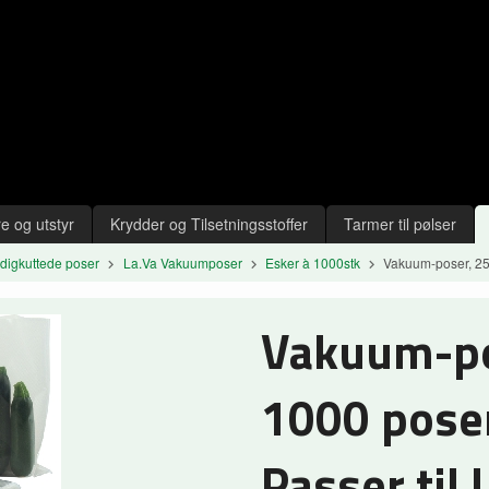
e og utstyr
Krydder og Tilsetningsstoffer
Tarmer til pølser
digkuttede poser
La.Va Vakuumposer
Esker à 1000stk
Vakuum-poser, 25x
Vakuum-po
1000 poser
Passer til