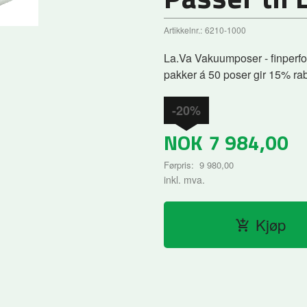
Artikkelnr.:
6210-1000
La.Va Vakuumposer - finperfor
pakker á 50 poser gir 15% ra
-20%
NOK
7 984,00
Førpris:
9 980,00
Rabatt
inkl. mva.
Kjøp