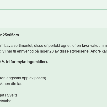
er 25x65cm
r i Lava sortimentet, disse er perfekt egnet for en
lava
vakuummas
 har til enhver tid på lager 20 av disse størrelsene. Andre ka
0 % fri for mykningsmidler).
ekker langsomt opp av posen)
kinen din tar.
et i Sveits.
tstabell.