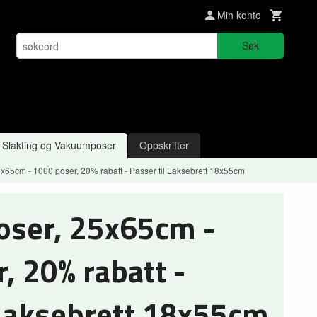
Min konto
Søk
Slakting og Vakuumposer
Oppskrifter
65cm - 1000 poser, 20% rabatt - Passer til Laksebrett 18x55cm
ser, 25x65cm -
, 20% rabatt -
 Laksebrett 18x55cm