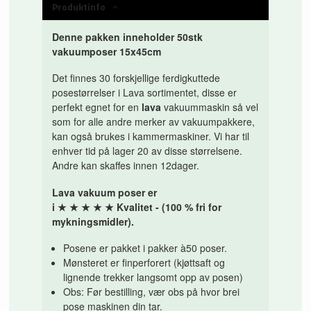
Produktinfo
Denne pakken inneholder 50stk
vakuumposer 15x45cm
Det finnes 30 forskjellige ferdigkuttede
posestørrelser i Lava sortimentet, disse er
perfekt egnet for en
lava
vakuummaskin så vel
som for alle andre merker av vakuumpakkere,
kan også brukes i kammermaskiner. Vi har til
enhver tid på lager 20 av disse størrelsene.
Andre kan skaffes innen 12dager.
Lava vakuum poser er
i
★
★
★
★
★
Kvalitet - (100 % fri for
mykningsmidler).
Posene er pakket i pakker à50 poser.
Mønsteret er finperforert (kjøttsaft og
lignende trekker langsomt opp av posen)
Obs: Før bestilling, vær obs på hvor brei
pose maskinen din tar.