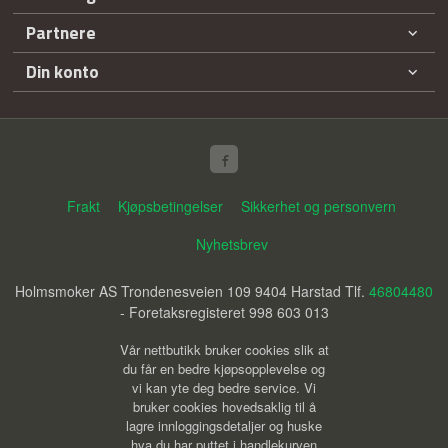
Partnere
Din konto
Frakt
Kjøpsbetingelser
Sikkerhet og personvern
Nyhetsbrev
Holmsmoker AS Trondenesveien 109 9404 Harstad Tlf.
46804480
- Foretaksregisteret 998 603 013
Vår nettbutikk bruker cookies slik at
du får en bedre kjøpsopplevelse og
vi kan yte deg bedre service. Vi
bruker cookies hovedsaklig til å
lagre innloggingsdetaljer og huske
hva du har puttet i handlekurven