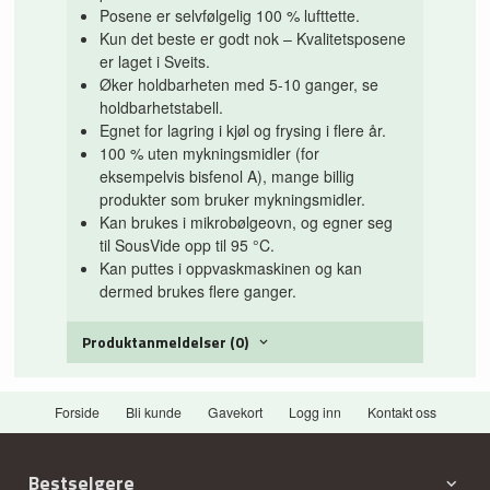
Posene er selvfølgelig 100 % lufttette.
Kun det beste er godt nok – Kvalitetsposene
er laget i Sveits.
Øker holdbarheten med 5-10 ganger, se
holdbarhetstabell.
Egnet for lagring i kjøl og frysing i flere år.
100 % uten mykningsmidler (for
eksempelvis bisfenol A), mange billig
produkter som bruker mykningsmidler.
Kan brukes i mikrobølgeovn, og egner seg
til SousVide opp til 95 °C.
Kan puttes i oppvaskmaskinen og kan
dermed brukes flere ganger.
Produktanmeldelser (0)
Forside
Bli kunde
Gavekort
Logg inn
Kontakt oss
Bestselgere