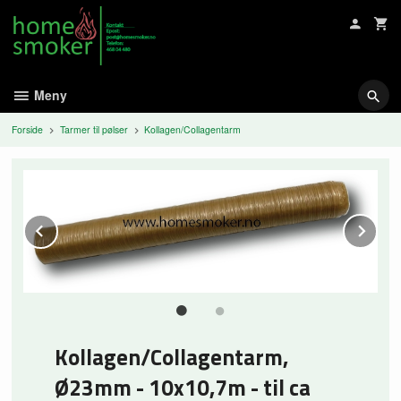
Gå
til
innholdet
Meny
Forside
Tarmer til pølser
Kollagen/Collagentarm
Prev
Ne
Kollagen/Collagentarm,
Ø23mm - 10x10,7m - til ca