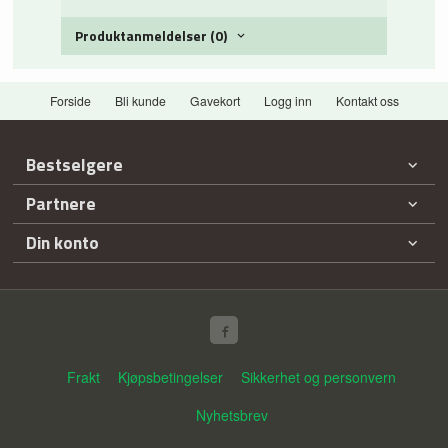
Produktanmeldelser (0)
Forside
Bli kunde
Gavekort
Logg inn
Kontakt oss
Bestselgere
Partnere
Din konto
Frakt
Kjøpsbetingelser
Sikkerhet og personvern
Nyhetsbrev