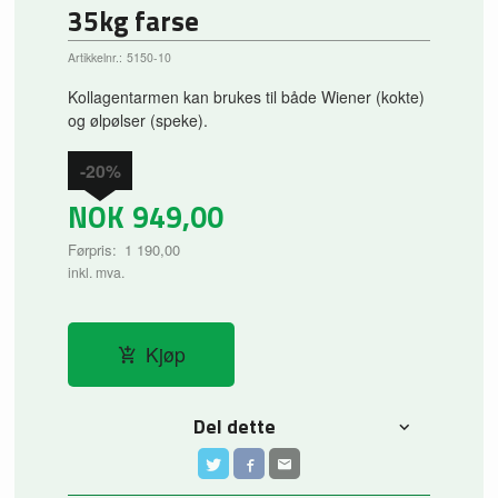
35kg farse
Artikkelnr.:
5150-10
Kollagentarmen kan brukes til både Wiener (kokte)
og ølpølser (speke).
-20%
NOK
949,00
Førpris:
1 190,00
Rabatt
inkl. mva.
Kjøp
Del dette