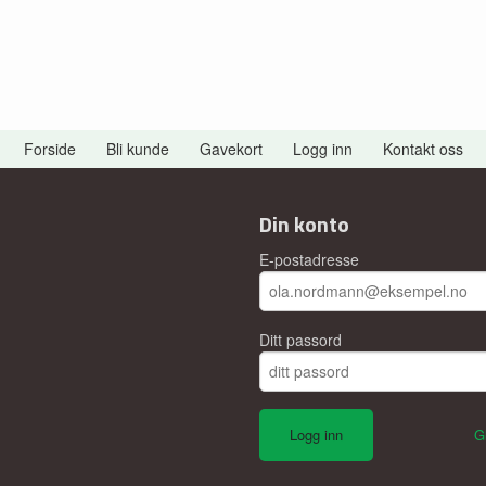
Forside
Bli kunde
Gavekort
Logg inn
Kontakt oss
Din konto
E-postadresse
Ditt passord
G