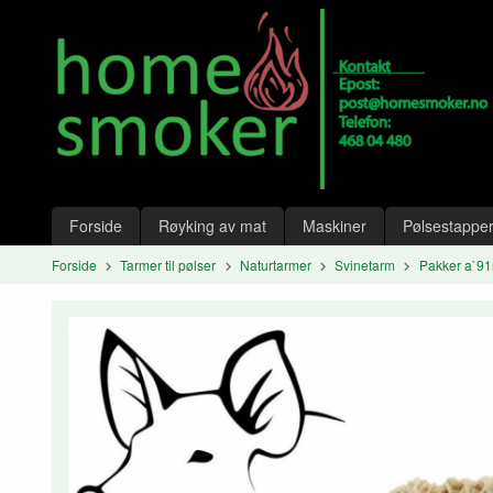
Gå
Lukk
til
innholdet
Produkter
Forside
Røyking av mat
Maskiner
Pølsestapper
Forside
Tarmer til pølser
Naturtarmer
Svinetarm
Pakker a`9