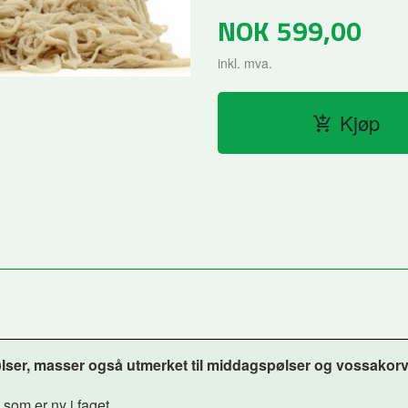
NOK
599,00
inkl. mva.
Kjøp
pølser, masser også utmerket til middagspølser og vossakorv
 som er ny i faget.