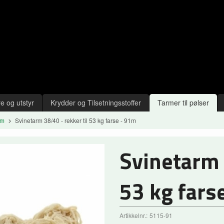
e og utstyr
Krydder og Tilsetningsstoffer
Tarmer til pølser
1m
Svinetarm 38/40 - rekker til 53 kg farse - 91m
Svinetarm 
53 kg fars
Artikkelnr.:
5115-91