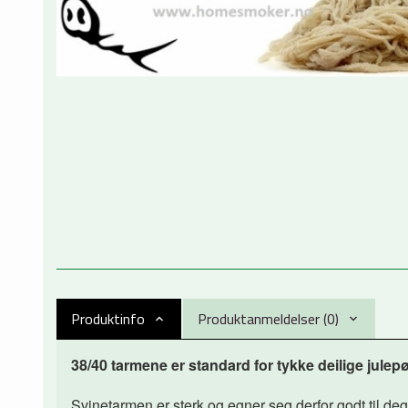
Produktinfo
Produktanmeldelser (0)
38/40 tarmene er standard for tykke deilige jule
Svinetarmen er sterk og egner seg derfor godt til deg